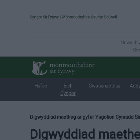
Please select your 
Cyngor Sir Fynwy / Monmouthshire County Council
Unwaith y
Onc
Hafan
Eich
Gwasanaethau
Add
Cyngor
Digwyddiad maetheg ar gyfer Ysgolion Cynradd Si
Digwyddiad maetheg