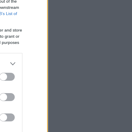
out of the
 downstream
B’s List of
er and store
to grant or
ed purposes