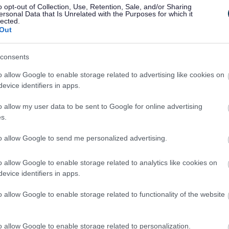
o opt-out of Collection, Use, Retention, Sale, and/or Sharing
 Glwb Coginio Grub, ac Ysgol Gynradd Gilwern a’u hardal
ersonal Data that Is Unrelated with the Purposes for which it
lected.
Out
CSF yn sôn am sut y maent yn cefnogi ysgolion i goginio
 y daw bwyd a rhoi cynnig ar fwydydd newydd.
consents
o allow Google to enable storage related to advertising like cookies on
hanfodol i feithrin arferion cadarnhaol a dewisiadau
evice identifiers in apps.
dyfodol.
o allow my user data to be sent to Google for online advertising
s.
to allow Google to send me personalized advertising.
o allow Google to enable storage related to analytics like cookies on
evice identifiers in apps.
o allow Google to enable storage related to functionality of the website
o allow Google to enable storage related to personalization.