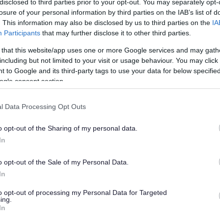
disclosed to third parties prior to your opt-out. You may separately opt-
losure of your personal information by third parties on the IAB’s list of
. This information may also be disclosed by us to third parties on the
IA
Participants
that may further disclose it to other third parties.
 that this website/app uses one or more Google services and may gath
including but not limited to your visit or usage behaviour. You may click 
 to Google and its third-party tags to use your data for below specifi
ogle consent section.
l Data Processing Opt Outs
o opt-out of the Sharing of my personal data.
In
o opt-out of the Sale of my Personal Data.
In
dau cwricwlwm, negeseuon maeth allweddol ac
to opt-out of processing my Personal Data for Targeted
nedol.
ing.
In
siectau cyffrous sy’n rhedeg mewn ysgolion ledled Sir