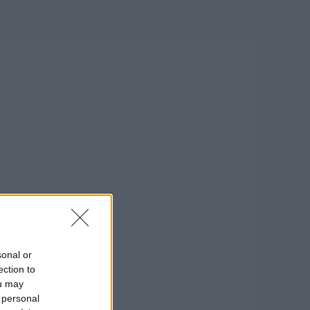
sonal or
ection to
ou may
 personal