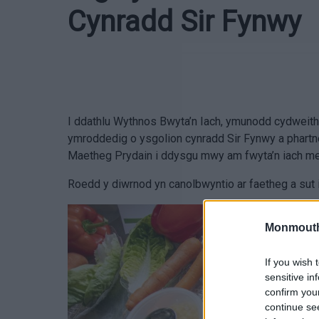
Cynradd Sir Fynwy
I ddathlu Wythnos Bwyta’n Iach, ymunodd cydweit
ymroddedig o ysgolion cynradd Sir Fynwy a phart
Maetheg Prydain i ddysgu mwy am fwyta’n iach me
Roedd y diwrnod yn canolbwyntio ar faetheg a sut 
Monmouth
If you wish 
sensitive in
confirm you
continue se