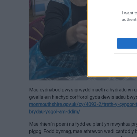
I want t
authenti
Mae cydnabod pwysigrwydd maeth a hydradu yn gysy
gwella ein hiechyd corfforol gyda dewisiadau bwyd
monmouthshire.gov.uk/cy/4093-2/treth-y-cyngor-
brydau-ysgol-am-ddim/
Mae rhieni’n poeni na fydd eu plant yn mwynhau pr
pigog. Fodd bynnag, mae athrawon wedi canfod y 