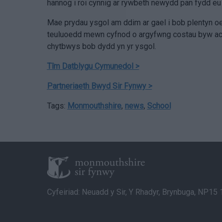
hannog i roi cynnig ar rywbeth newydd pan fydd eu f
Mae prydau ysgol am ddim ar gael i bob plentyn oe
teuluoedd mewn cyfnod o argyfwng costau byw ac y
chytbwys bob dydd yn yr ysgol.
Tîm Datblygu Cymunedol >
Partneriaeth Bwyd Sir Fynwy
>
Tags:
Monmouthshire
,
news
,
School
Cyfeiriad: Neuadd y Sir, Y Rhadyr, Brynbuga, NP15