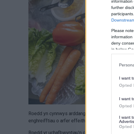
information 
further disc
participants
Downstream 
Please note
information 
deny consent
in below Go
Persona
I want t
Opted 
I want t
Opted 
Roedd yn cynnwys arddangosiad ymarferol, adnod
I want 
enghreifftiau o arfer effeithiol a phrosiectau cymu
Advertis
Opted 
Roedd yr uchafbwyntiau’n cynnwys sgyrsiau am bro