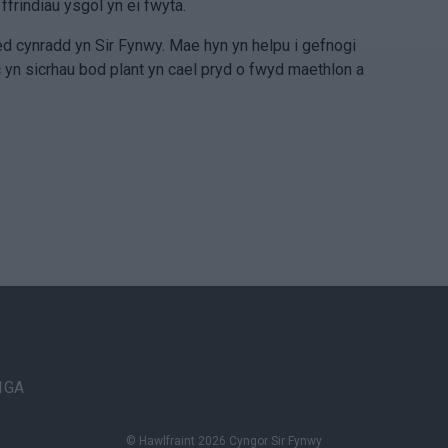
frindiau ysgol yn ei fwyta.
d cynradd yn Sir Fynwy. Mae hyn yn helpu i gefnogi
n sicrhau bod plant yn cael pryd o fwyd maethlon a
 1GA
© Hawlfraint 2026 Cyngor Sir Fynwy