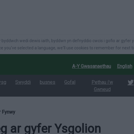
language
 byddwch wedi dewis iaith, byddwn yn defnyddio cwcis i gofio ar gyfer y
e you've selected a language, we'll use cookies to remember for next t
A-Y Gwasanaethau
English
ysg
Swyddi
busnes
Gofal
Pethau i’w
Gwneud
r Fynwy
 ar gyfer Ysgolion