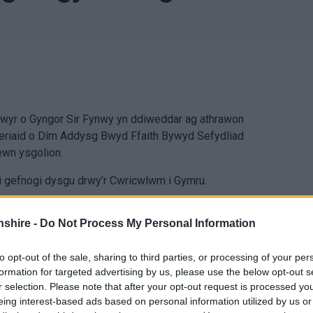
hwyr o Gyngor Sir Fynwy yn ddiweddar ag athrawon
neriaid o Dîm Addysg Bwyd Ffaith Bywyd Sefydliad
wn ysgolion.
i gefnogi dysgu drwy’r Cwricwlwm i Gymru.
shire -
Do Not Process My Personal Information
to opt-out of the sale, sharing to third parties, or processing of your per
formation for targeted advertising by us, please use the below opt-out s
r selection. Please note that after your opt-out request is processed y
eing interest-based ads based on personal information utilized by us or