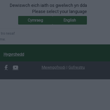
Dewiswch eich iaith os gwelwch yn dda
Please select your language
Cymraeg
English
 tro nesaf
ime.
Hygyrchedd
Mewngofnodi
|
Gofrestru