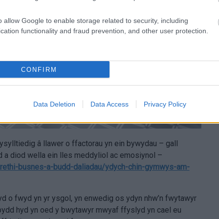
o allow Google to enable storage related to security, including
cation functionality and fraud prevention, and other user protection.
CONFIRM
Data Deletion
Data Access
Privacy Policy
lltiedig â llawer o ffactorau yn ein bywydau – gall
 a diod wella ein lles meddyliol ac emosiynol –
trethi-busnes-a-budd-daliadau/ydych-chin-gymwys-am-
yd o fwyd yn yr ysgol, yn enwedig os ydyn nhw’n fwytawyr
bydd hyd yn oed y bwytawyr mwyaf ffyslyd yn cael eu