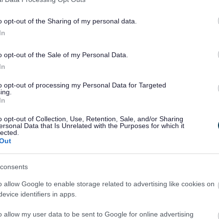
o opt-out of the Sharing of my personal data.
In
 Fynwy yn 2025/26 wedi helpu miloedd o drigolion i
o opt-out of the Sale of my Personal Data.
rth drwy’r misoedd oerach.
In
da sefydliadau cymunedol, gwirfoddolwyr, a grwpiau lleol, i
to opt-out of processing my Personal Data for Targeted
ing.
In
lle i drigolion dreulio amser heb wario arian. Cynhaliodd
o opt-out of Collection, Use, Retention, Sale, and/or Sharing
n nhw dros 2,800 o bobl. Yn ogystal â chynnig lle
ersonal Data that Is Unrelated with the Purposes for which it
lected.
s 27,000 o ddiodydd poeth, byrbrydau a phrydau bwyd.
Out
a sesiynau cyngor hefyd, gan helpu pobl i gadw mewn
ynt.
consents
n teimlo “fel cwrdd â ffrindiau”, ac yn rhoi “rheswm i fynd
o allow Google to enable storage related to advertising like cookies on
deimlo’n weladwy, ac wedi eu cysylltu a’u cefnogi.
evice identifiers in apps.
 haf a’r gaeaf, gan gefnogi dros 3,700 o bobl mewn 962 o
o allow my user data to be sent to Google for online advertising