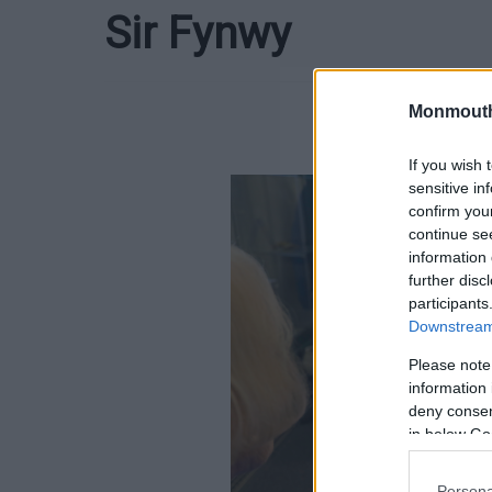
Sir Fynwy
Monmouth
If you wish 
sensitive in
confirm you
continue se
information 
further disc
participants
Downstream 
Please note
information 
deny consent
in below Go
Persona