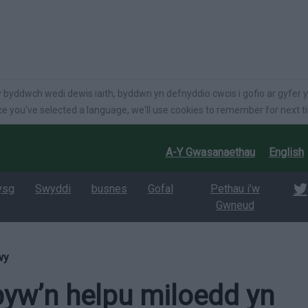
language
 byddwch wedi dewis iaith, byddwn yn defnyddio cwcis i gofio ar gyfer y
e you've selected a language, we'll use cookies to remember for next t
A-Y Gwasanaethau
English
ysg
Swyddi
busnes
Gofal
Pethau i’w
Gwneud
nwy
byw’n helpu miloedd yn