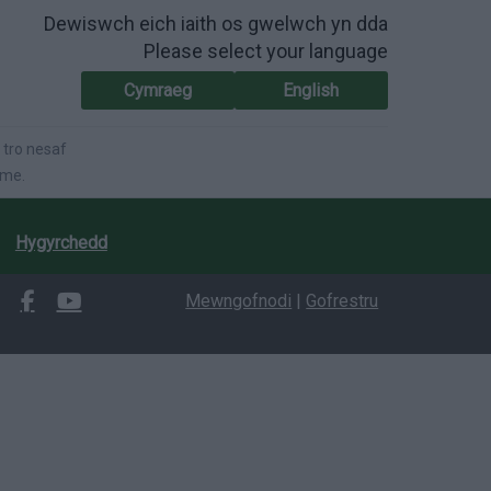
Dewiswch eich iaith os gwelwch yn dda
Please select your language
Cymraeg
English
 tro nesaf
ime.
Hygyrchedd
Mewngofnodi
|
Gofrestru