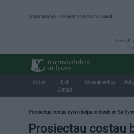
Please select your 
Cyngor Sir Fynwy / Monmouthshire County Council
Unwaith y
Onc
Hafan
Eich
Gwasanaethau
Add
Cyngor
Prosiectau costau byw’n helpu miloedd yn Sir Fy
Prosiectau costau 