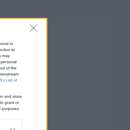
sonal or
ection to
ou may
 personal
out of the
 downstream
B’s List of
er and store
to grant or
ed purposes