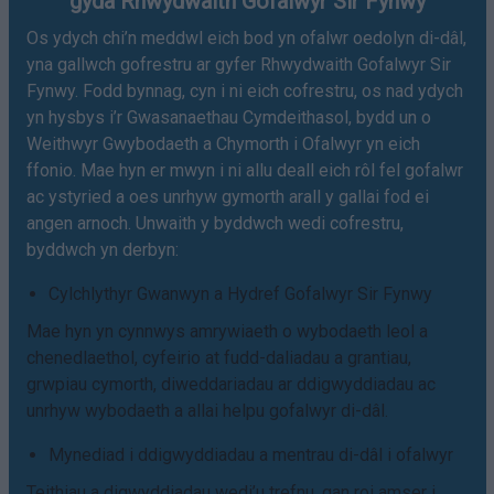
gyda Rhwydwaith Gofalwyr Sir Fynwy
Os ydych chi’n meddwl eich bod yn ofalwr oedolyn di-dâl,
yna gallwch gofrestru ar gyfer Rhwydwaith Gofalwyr Sir
Fynwy. Fodd bynnag, cyn i ni eich cofrestru, os nad ydych
yn hysbys i’r Gwasanaethau Cymdeithasol, bydd un o
Weithwyr Gwybodaeth a Chymorth i Ofalwyr yn eich
ffonio. Mae hyn er mwyn i ni allu deall eich rôl fel gofalwr
ac ystyried a oes unrhyw gymorth arall y gallai fod ei
angen arnoch. Unwaith y byddwch wedi cofrestru,
byddwch yn derbyn:
Cylchlythyr Gwanwyn a Hydref Gofalwyr Sir Fynwy
Mae hyn yn cynnwys amrywiaeth o wybodaeth leol a
chenedlaethol, cyfeirio at fudd-daliadau a grantiau,
grwpiau cymorth, diweddariadau ar ddigwyddiadau ac
unrhyw wybodaeth a allai helpu gofalwyr di-dâl.
Mynediad i ddigwyddiadau a mentrau di-dâl i ofalwyr
Teithiau a digwyddiadau wedi’u trefnu, gan roi amser i