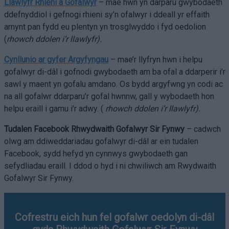
Llawlyfr Rhieni a Gofalwyr
– mae hwn yn darparu gwybodaeth
ddefnyddiol i gefnogi rhieni sy’n ofalwyr i ddeall yr effaith
arnynt pan fydd eu plentyn yn trosglwyddo i fyd oedolion
(
rhowch ddolen i’r llawlyfr).
Cynllunio ar gyfer Argyfyngau
– mae’r llyfryn hwn i helpu
gofalwyr di-dâl i gofnodi gwybodaeth am ba ofal a ddarperir i’r
sawl y maent yn gofalu amdano. Os bydd argyfwng yn codi ac
na all gofalwr ddarparu’r gofal hwnnw, gall y wybodaeth hon
helpu eraill i gamu i’r adwy. (
rhowch ddolen i’r llawlyfr).
Tudalen Facebook Rhwydwaith Gofalwyr Sir Fynwy
– cadwch
olwg am ddiweddariadau gofalwyr di-dâl ar ein tudalen
Facebook, sydd hefyd yn cynnwys gwybodaeth gan
sefydliadau eraill. I ddod o hyd i ni chwiliwch am Rwydwaith
Gofalwyr Sir Fynwy.
Cofrestru eich hun fel gofalwr oedolyn di-dâl