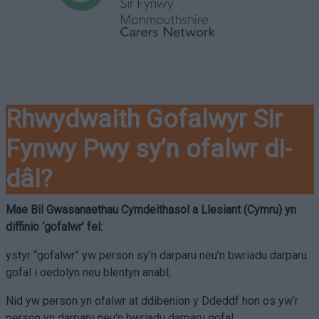
Rhwydwaith Gofalwyr Sir
Fynwy Pwy sy’n ofalwr di-
dâl?
Mae Bil Gwasanaethau Cymdeithasol a Llesiant (Cymru) yn
diffinio ‘gofalwr’ fel:
ystyr “gofalwr” yw person sy’n darparu neu’n bwriadu darparu
gofal i oedolyn neu blentyn anabl;
Nid yw person yn ofalwr at ddibenion y Ddeddf hon os yw’r
person yn darparu neu’n bwriadu darparu gofal