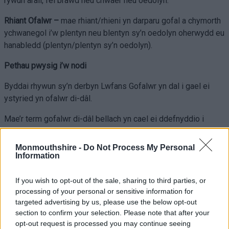
rywun arall, fel brawd neu chwaer neu oedolyn.
Rhiant Ofalwr –
mae rhiant/rhieni yn darparu gofal a chymorth
ychwanegol i’w plentyn neu blentyn sy’n oedolyn oherwydd eu
hanabledd (plentyn/plentyn sy’n oedolyn).
Pethau pwysig i’w nodi
Byddai rhywun sy’n derbyn Lwfans Gofalwr yn dal i gael ei
ystyried yn ofalwr di-dâl.
Mae’r term gofalwr di-dâl bellach yn cael ei ddefnyddio i
wahaniaethu rhwng rhywun sy’n darparu gofal di-dâl, yn
hytrach na rhywun sy’n cael ei dalu i ddarparu gofal hy gofalwr.
Monmouthshire -
Do Not Process My Personal
Information
What is a Carers Needs
If you wish to opt-out of the sale, sharing to third parties, or
Assessment?
processing of your personal or sensitive information for
targeted advertising by us, please use the below opt-out
section to confirm your selection. Please note that after your
Mae hwn yn gyfle i ofalwr di-dâl gael sgwrs gyda gweithiwr
opt-out request is processed you may continue seeing
gofal cymdeithasol proffesiynol