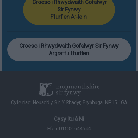
Croeso i Rhwydwaith Gofalwyr
Sir Fynwy
Ffurflen Ar-lein
Croeso i Rhwydwaith Gofalwyr Sir Fynwy
Argraffu ffurflen
Cyfeiriad: Neuadd y Sir, Y Rhadyr, Brynbuga, NP15 1GA
Cysylltu â Ni
Ffôn: 01633 644644