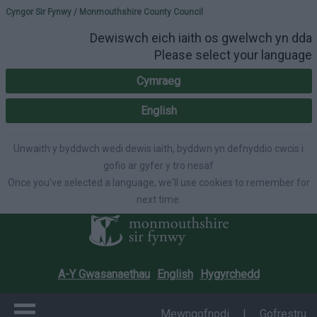
Please select your lang
Cyngor Sir Fynwy / Monmouthshire County Council
Dewiswch eich iaith os gwelwch yn dda
Please select your language
Cymraeg
English
Unwaith y byddwch wedi dewis iaith, byddwn yn defnyddio cwcis i
gofio ar gyfer y tro nesaf
Once you've selected a language, we'll use cookies to remember for
next time.
A-Y Gwasanaethau
English
Hygyrchedd
Mewngofnodi
|
Gofrestru