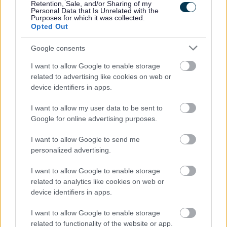
Retention, Sale, and/or Sharing of my
Personal Data that Is Unrelated with the
Purposes for which it was collected.
Opted Out
Gwasanaethau Oedolion
Y Fenni Ffôn: 01873 735885
Google consents
Trefynwy/Rhaglan/Brynbuga/Tryleg Ffôn: 01600 773041
I want to allow Google to enable storage
Cas-gwent/Cil-y-coed Ffôn: 01291 635666
related to advertising like cookies on web or
device identifiers in apps.
Os hoffech dderbyn mwy am gymorth ar gyfer gofalwyr
ifanc, cysylltwch â
I want to allow my user data to be sent to
Gwasanaeth Gofalwyr Ifanc
Google for online advertising purposes.
Ffoniwch 01633 644389 (Dydd Llun i ddydd Gwener, 9am-
I want to allow Google to send me
5pm) i siarad ag un o’r tîm.
personalized advertising.
E-bost:
youngcarers@monmouthshire.gov.uk
neu
SPACEWbandFamilySupport@monmouthshire.gov.uk
I want to allow Google to enable storage
related to analytics like cookies on web or
device identifiers in apps.
Gwybodaeth ddefnyddiol
I want to allow Google to enable storage
related to functionality of the website or app.