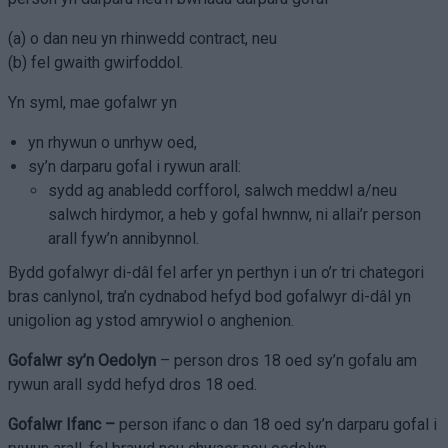
(a) o dan neu yn rhinwedd contract, neu
(b) fel gwaith gwirfoddol.
Yn syml, mae gofalwr yn
yn rhywun o unrhyw oed,
sy’n darparu gofal i rywun arall:
sydd ag anabledd corfforol, salwch meddwl a/neu
salwch hirdymor, a heb y gofal hwnnw, ni allai’r person
arall fyw’n annibynnol.
Bydd gofalwyr di-dâl fel arfer yn perthyn i un o’r tri chategori
bras canlynol, tra’n cydnabod hefyd bod gofalwyr di-dâl yn
unigolion ag ystod amrywiol o anghenion.
Gofalwr sy’n Oedolyn
– person dros 18 oed sy’n gofalu am
rywun arall sydd hefyd dros 18 oed.
Gofalwr Ifanc –
person ifanc o dan 18 oed sy’n darparu gofal i