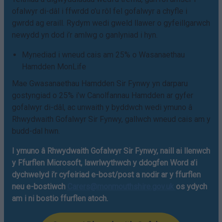
ofalwyr di-dâl i ffwrdd o’u rôl fel gofalwyr a chyfle i
gwrdd ag eraill. Rydym wedi gweld llawer o gyfeillgarwch
newydd yn dod i’r amlwg o ganlyniad i hyn.
Mynediad i wneud cais am 25% o Wasanaethau
Hamdden MonLife
Mae Gwasanaethau Hamdden Sir Fynwy yn darparu
gostyngiad o 25% i’w Canolfannau Hamdden ar gyfer
gofalwyr di-dâl, ac unwaith y byddwch wedi ymuno â
Rhwydwaith Gofalwyr Sir Fynwy, gallwch wneud cais am y
budd-dal hwn.
I ymuno â Rhwydwaith Gofalwyr Sir Fynwy, naill ai llenwch
y Ffurflen Microsoft, lawrlwythwch y ddogfen Word a’i
dychwelyd i’r cyfeiriad e-bost/post a nodir ar y ffurflen
neu e-bostiwch
Carers@monmouthshire.gov.uk
os ydych
am i ni bostio ffurflen atoch.