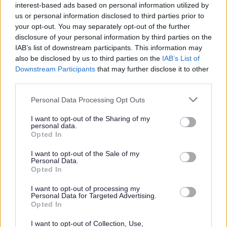
interest-based ads based on personal information utilized by
us or personal information disclosed to third parties prior to
am yr hyn sy’n bwysig i chi fel gofalwr di-dâl a pha
your opt-out. You may separately opt-out of the further
ganlyniadau rydych am eu cyflawni i chi’ch hun.
disclosure of your personal information by third parties on the
i nodi pa gymorth, gwasanaethau ataliol, gwybodaeth,
IAB’s list of downstream participants. This information may
cyngor neu gymorth a allai helpu i gyflawni’r canlyniadau
also be disclosed by us to third parties on the
IAB’s List of
hynny a nodwyd
Downstream Participants
that may further disclose it to other
a ydych yn gallu ac yn fodlon darparu gofal i’r person yr
third parties.
ydych yn gofalu amdano
Please note that this website/app uses one or more Google
Personal Data Processing Opt Outs
Yn dilyn y sgwrs hon, bydd yr Awdurdod Lleol yn gallu nodi a
services and may gather and store information including but
not limited to your visit or usage behaviour. You may click to
I want to opt-out of the Sharing of my
oes angen gofal, cymorth neu ofal a chymorth ar ofalwr di-dâl.
personal data.
grant or deny consent to Google and its third-party tags to
Opted In
Rhywbeth pwysig i’w nodi
use your data for below specified purposes in below Google
consent section.
I want to opt-out of the Sale of my
Bydd y cymorth sydd ei angen arnoch fel gofalwr di-dâl yn
Personal Data.
Opted In
dod gan yr Awdurdod Lleol lle mae’r person rydych yn
gofalu amdano yn byw.
I want to opt-out of processing my
Personal Data for Targeted Advertising.
Os ydych chi eisiau siarad â rhywun am eich rôl fel gofalwr
Opted In
neu eisiau copi caled o’r Llawlyfr Gofalwyr, yna ffoniwch un o’r
I want to opt-out of Collection, Use,
rhifau canlynol.