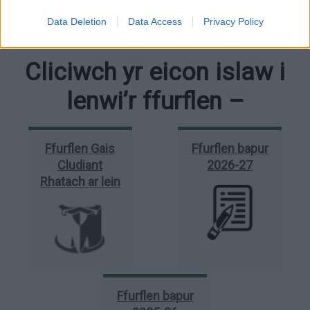
Fynwy, sydd ar gael ar hyn o bryd ar ddyfeisiau Apple, Android
a Windows, yna gallwch ddefnyddio’r un e-bost a chyfrinair i
Data Deletion
Data Access
Privacy Policy
fewngofnodi.
Cliciwch yr eicon islaw i
lenwi’r ffurflen –
Ffurflen Gais
Ffurflen bapur
Cludiant
2026-27
Rhatach ar lein
Ffurflen bapur