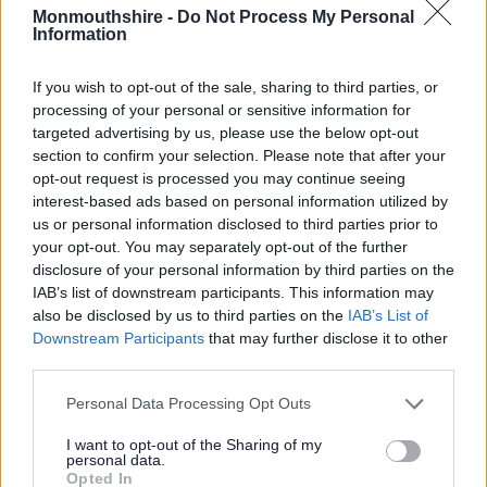
Monmouthshire -
Do Not Process My Personal
gellir ei dalu trwy gynllun rhandaliadau y cytunwyd arno gyda’r
Information
Tîm Dyledwyr Amrywiol. Yr unig amod yw bod rhaid talu’r
£538
cyn diwedd y flwyddyn academaidd.
If you wish to opt-out of the sale, sharing to third parties, or
processing of your personal or sensitive information for
Os nad ydych chi’n byw yn Sir Fynwy ond bod gennych chi
targeted advertising by us, please use the below opt-out
blentyn yn mynychu ysgol yn Sir Fynwy, ni fyddant fel arfer yn
section to confirm your selection. Please note that after your
gymwys i dderbyn cludiant. Fodd bynnag, os oes gennym
opt-out request is processed you may continue seeing
seddi gwag ar ôl i holl geisiadau trigolion Sir Fynwy gael eu
interest-based ads based on personal information utilized by
hystyried, byddwn yn ystyried ceisiadau gan drigolion nad
us or personal information disclosed to third parties prior to
ydynt yn byw yn Sir Fynwy. Os dyfernir seddi, nid oes unrhyw
your opt-out. You may separately opt-out of the further
disclosure of your personal information by third parties on the
sicrwydd y bydd y sedd ar gael am y flwyddyn academaidd
IAB’s list of downstream participants. This information may
gyfan gan y bydd cais gan ddysgwr sy’n gymwys i gael
also be disclosed by us to third parties on the
IAB’s List of
cludiant statudol yn arwain at ailddyrannu’r sedd iddynt hwy.
Downstream Participants
that may further disclose it to other
third parties.
Nid yw Cludiant Rhatach yn wasanaeth statudol ac fe’i cynigir
yn ôl disgresiwn, ac felly nid oes hawl i apelio os na chewch
Please note that this website/app uses one or more Google
Personal Data Processing Opt Outs
sedd Rhatach. Asesir ceisiadau prif ffrwd yn gyntaf, Ôl-16 yn
services and may gather and store information including but
not limited to your visit or usage behaviour. You may click to
I want to opt-out of the Sharing of my
ail ac yna Rhatach. Caiff ceisiadau eu hasesu a’u blaenoriaethu
personal data.
grant or deny consent to Google and its third-party tags to
am gludiant Rhatach yn unol a ydych chi’n byw yn Sir Fynwy,
Opted In