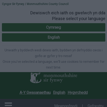
Please select your lang
Cyngor Sir Fynwy / Monmouthshire County Council
Dewiswch eich iaith os gwelwch yn dda
Please select your language
Cymraeg
English
Unwaith y byddwch wedi dewis iaith, byddwn yn defnyddio cwcis i
gofio ar gyfer y tro nesaf
Once you've selected a language, we'll use cookies to remember for
next time.
A-Y Gwasanaethau
English
Hygyrchedd
Mewngofnodi
|
Gofrestru