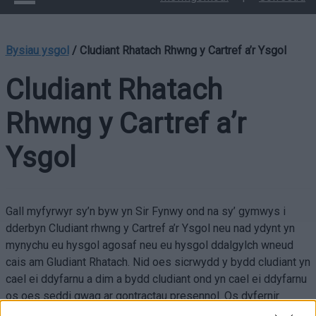
Bysiau ysgol
/
Cludiant Rhatach Rhwng y Cartref a’r Ysgol
Cludiant Rhatach
Rhwng y Cartref a’r
Ysgol
Gall myfyrwyr sy’n byw yn Sir Fynwy ond na sy’ gymwys i
dderbyn Cludiant rhwng y Cartref a’r Ysgol neu nad ydynt yn
mynychu eu hysgol agosaf neu eu hysgol ddalgylch wneud
cais am Gludiant Rhatach. Nid oes sicrwydd y bydd cludiant yn
cael ei ddyfarnu a dim a bydd cludiant ond yn cael ei ddyfarnu
os oes seddi gwag ar gontractau presennol. Os dyfernir
cludiant, bydd tâl o
£538
. Nid oes rhaid talu hwn yn llawn a