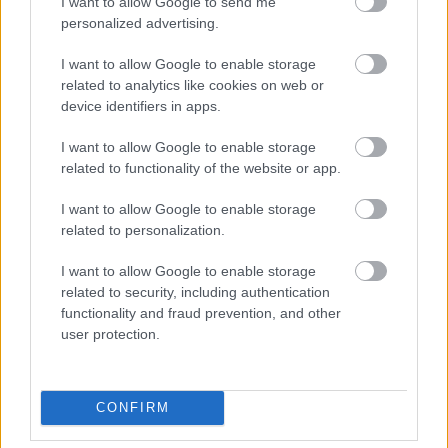
I want to allow Google to send me
cyfeiriwch at y nodiadau canllaw sydd ar gael drwy ddilyn y
personalized advertising.
ddolen isod.
I want to allow Google to enable storage
related to analytics like cookies on web or
CYNLLUN FFIOEDD RHATACH CYNGOR SIR FYNWY 2026 – 27
Download
device identifiers in apps.
I want to allow Google to enable storage
CYNLLUN FFIOEDD RHATACH CYNGOR SIR FYNWY 2025-26
Download
related to functionality of the website or app.
I want to allow Google to enable storage
CYNLLUN TOCYNNAU RHATACH CYNGOR SIR FYNWY 2024-2025
related to personalization.
Download
I want to allow Google to enable storage
related to security, including authentication
functionality and fraud prevention, and other
Trwy gofrestru a chwblhau’r ffurflen ar-lein gallwch olrhain
user protection.
cynnydd eich cais a derbyn diweddariadau wrth iddi gael ei
phrosesu. Ar ôl cofrestru, bydd y ffurflen gais ar gael yn
adran
Ysgolion a Dysgu
Fy Sir Fynwy.
CONFIRM
Os ydych wedi cofrestru eisoes gan ddefnyddio ap Fy Sir