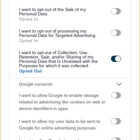
use your data for below specified purposes in below Google
dysgwyr sy’n byw bellaf o’r ysgol a’r dysgwyr hynny ym
consent section.
I want to opt-out of the Sale of my
Mlynyddoedd 10 ac 11(blynyddoedd TGAU).
Personal Data.
Opted In
Ni fydd disgyblion yn cael awdurdod i ddefnyddio lleoliad
Rhatach nes bod yr Uned Cludiant Teithwyr wedi’i gadarnhau’n
I want to opt-out of processing my
Personal Data for Targeted Advertising.
swyddogol yn ysgrifenedig. Os cewch gludiant ac rydych chi’n
Opted In
symud ysgol neu gyfeiriad, yna mae’n rhaid i chi hysbysu’r
I want to opt-out of Collection, Use,
Uned Cludiant Teithwyr ar unwaith yn ysgrifenedig fel y gallwn
Retention, Sale, and/or Sharing of my
ailasesu eich cymhwysedd ar gyfer y cludiant. Os caiff eich
Personal Data that Is Unrelated with the
Purposes for which it was collected.
sedd ei chanslo wedi hynny, byddwn yn adolygu’r balans ar
Opted Out
unrhyw daliadau ac os oes angen, byddwn yn rhoi ad-daliad i
chi. Os ydych chi’n talu mewn rhandaliadau, byddwn yn cyfrif y
Google consents
ffi sy’n ddyledus ar yr adeg y caiff y cludiant ei dynnu’n ôl ac
I want to allow Google to enable storage
yn eich cynghori yn unol â hynny. Byddwch yn parhau i fod yn
related to advertising like cookies on web or
atebol am unrhyw daliadau sy’n weddill. Ni fyddwn yn derbyn
device identifiers in apps.
ceisiadau am deithio rhatach ar gyfer unrhyw ddysgwr sydd â
balans yn weddill o flwyddyn academaidd flaenorol.
I want to allow my user data to be sent to
Google for online advertising purposes.
Am ragor o wybodaeth ar sut i wneud cais am gludiant,