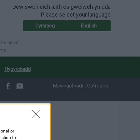
Dewiswch eich iaith os gwelwch yn dda
Please select your language
Cymraeg
English
 tro nesaf
ime.
Hygyrchedd
Mewngofnodi
|
Gofrestru
sonal or
ection to