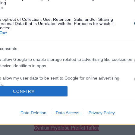
ing.
In
 eiddo (heb rwymedigaeth) a rhoi esboniad llawn o
o opt-out of Collection, Use, Retention, Sale, and/or Sharing
ersonal Data that Is Unrelated with the Purposes for which it
lected.
Out
 rheoli eiddo a chysylltiadau o ansawdd uwch i chi. Fel
asanaeth Gosod Sir Fynwy hefyd gynnig:
consents
o allow Google to enable storage related to advertising like cookies on
evice identifiers in apps.
 wag
a dynnwyd o’r eiddo cyn i neb fyw ynddo
o allow my user data to be sent to Google for online advertising
leol
s.
CONFIRM
to allow Google to send me personalized advertising.
iddiol (
ac eithrio costau traul
)
les
o allow Google to enable storage related to analytics like cookies on
sydd ar gael a’r galw
)
Data Deletion
Data Access
Privacy Policy
evice identifiers in apps.
Cynllun Prydlesu Preifat Taflen
o allow Google to enable storage related to functionality of the website