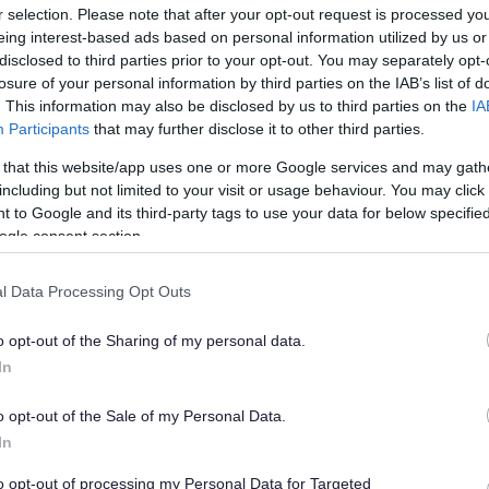
r selection. Please note that after your opt-out request is processed y
eing interest-based ads based on personal information utilized by us or
disclosed to third parties prior to your opt-out. You may separately opt-
losure of your personal information by third parties on the IAB’s list of
. This information may also be disclosed by us to third parties on the
IA
Participants
that may further disclose it to other third parties.
landlordiaid preifat a pherchnogion eiddo i ddarparu
eth yn cynnwys cynllun prydlesu i warantu incwm i
 that this website/app uses one or more Google services and may gath
including but not limited to your visit or usage behaviour. You may click 
 to Google and its third-party tags to use your data for below specifi
ogle consent section.
les yn enw’r Cyngor ac yn talu am yr holl filiau
l Data Processing Opt Outs
frydol wres canolog (nwy yn ddelfrydol), carpedi,
ymau mwg, ffitiadau golau a byddant mewn cyflwr addurnol da.
o opt-out of the Sharing of my personal data.
g, gellir ystyried eiddo wedi’i ddodrefnu’n rhannol neu’n
In
ai neu fyngalos ym mhob ardal o Sir Fynwy.
o opt-out of the Sale of my Personal Data.
cystadleuol ar gyfer eich eiddo, yn dibynnu ar leoliad,
In
 hyd yn oed os yw’ch eiddo yn wag ac felly nid oes angen
to opt-out of processing my Personal Data for Targeted