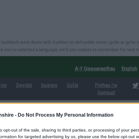
language
 byddwch wedi dewis iaith, byddwn yn defnyddio cwcis i gofio ar gyfer y
e you've selected a language, we'll use cookies to remember for next t
A-Y Gwasanaethau
English
ysg
Swyddi
busnes
Gofal
Pethau i’w
Gwneud
shire -
Do Not Process My Personal Information
osod Sir Fynwy
/
Cynllun Prydlesu Preifat
eifat
to opt-out of the sale, sharing to third parties, or processing of your per
formation for targeted advertising by us, please use the below opt-out s