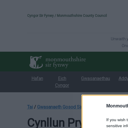
Please select your 
Cyngor Sir Fynwy / Monmouthshire County Council
Unwaith y
Onc
Hafan
Eich
Gwasanaethau
Add
Cyngor
Monmouth
Tai
/
Gwasanaeth Gosod Sir Fynwy
/
Gwasanaeth G
Cynllun Prydlesu Pr
If you wish 
sensitive in