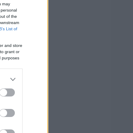
ou may
 personal
out of the
 downstream
B’s List of
er and store
to grant or
ed purposes