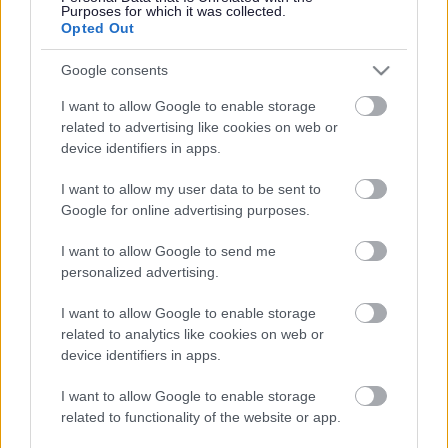
Purposes for which it was collected.
sefydlu pa wersi y gellir eu dysgu o’r dynladdiad domestig
Opted Out
ynghylch y modd y mae gweithwyr proffesiynol a
sefydliadau lleol yn gweithio’n unigol a gyda’i gilydd er
Google consents
mwyn diogelu dioddefwyr
I want to allow Google to enable storage
nodi’n glir beth yw’r gwersi hynny o fewn a rhwng
related to advertising like cookies on web or
asiantaethau, sut ac o fewn pa amserlenni y byddant yn
device identifiers in apps.
cael eu gweithredu, a beth y disgwylir iddo newid o
ganlyniad
I want to allow my user data to be sent to
cymhwyso’r gwersi hyn i ymatebion gwasanaeth gan
Google for online advertising purposes.
gynnwys newidiadau i lywio polisïau a gweithdrefnau
I want to allow Google to send me
cenedlaethol a lleol fel y bo’n briodol
personalized advertising.
atal trais yn y cartref a dynladdiad a gwella ymatebion
gwasanaethau ar gyfer pob dioddefwr trais a cham-drin
I want to allow Google to enable storage
domestig a’u plant drwy ddatblygu dull aml-asiantaeth
related to analytics like cookies on web or
cydgysylltiedig er mwyn sicrhau y caiff cam-drin domestig
device identifiers in apps.
ei nodi ac yr ymatebir iddo’n effeithiol ar y cyfle cynharaf
I want to allow Google to enable storage
cyfrannu at ddealltwriaeth well o natur trais domestig a
related to functionality of the website or app.
chamdriniaeth
tynnu sylw at arferion da