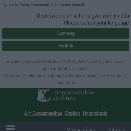
Please select your lang
Cyngor Sir Fynwy / Monmouthshire County Council
Dewiswch eich iaith os gwelwch yn dda
Please select your language
Cymraeg
English
Unwaith y byddwch wedi dewis iaith, byddwn yn defnyddio cwcis i
gofio ar gyfer y tro nesaf
Once you've selected a language, we'll use cookies to remember for
next time.
A-Y Gwasanaethau
English
Hygyrchedd
Mewngofnodi
|
Gofrestru