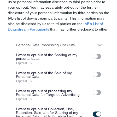
us or personal information disclosed to third parties prior to
Nid yw ADD yn ceisio bwrw bai ond mae’n ystyried yr hyn a
your opt-out. You may separately opt-out of the further
disclosure of your personal information by third parties on the
ddigwyddodd a’r hyn y gellid bod wedi ei wneud yn wahanol.
IAB’s list of downstream participants. This information may
Nid yw ADDau yn disodli unrhyw gwest neu fath arall o
also be disclosed by us to third parties on the
IAB’s List of
ymchwiliad i’r dynladdiad, maent yn ychwanegol i’r rheiny.
Downstream Participants
that may further disclose it to other
third parties.
Ar ôl i’r Swyddfa Gartref gytuno ar adolygiadau, cânt eu
cyhoeddi a byddant ar gael ar-lein.
Please note that this website/app uses one or more Google
Personal Data Processing Opt Outs
services and may gather and store information including but
Mae ADD yn adolygiad o’r amgylchiadau lle mae marwolaeth
not limited to your visit or usage behaviour. You may click to
I want to opt-out of the Sharing of my
personal data.
person sy’n 16 oed neu’n hŷn wedi deillio, neu’n ôl pob golwg
grant or deny consent to Google and its third-party tags to
Opted In
wedi deillio, o ganlyniad i drais, camdriniaeth neu esgeulustod
use your data for below specified purposes in below Google
consent section.
gan:
I want to opt-out of the Sale of my
Personal Data.
Opted In
berson yr oedd yn gysylltiedig ag ef/hi neu y bu’n
ymwneud ag ef/hi neu yr oedd wedi bod mewn perthynas
I want to opt-out of processing my
Personal Data for Targeted Advertising.
bersonol agos ag ef/hi, neu
Opted In
aelod o’r un aelwyd
I want to opt-out of Collection, Use,
Diben ADD yw:
Retention, Sale, and/or Sharing of my
Personal Data that Is Unrelated with the