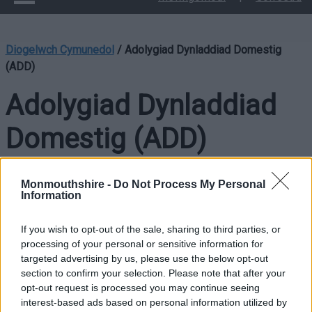
Diogelwch Cymunedol
/
Adolygiad Dynladdiad Domestig
(ADD)
Adolygiad Dynladdiad
Domestig (ADD)
Monmouthshire -
Do Not Process My Personal
Mae’n ofynnol cynnal Adolygiadau Dynladdiad Domestig yn ôl
Information
y gyfraith ac yn Sir Fynwy, y Bwrdd Gwasanaethau Cyhoeddus
sy’n gyfrifol am hyn.
If you wish to opt-out of the sale, sharing to third parties, or
processing of your personal or sensitive information for
Diben ADD yw ystyried yr amgylchiadau a arweiniodd at
targeted advertising by us, please use the below opt-out
ddynladdiad trais domestig fel y gall cyrff cyhoeddus,
section to confirm your selection. Please note that after your
sefydliadau yn y sectorau cymunedol a gwirfoddol, nodi lle y
opt-out request is processed you may continue seeing
interest-based ads based on personal information utilized by
gallai bod gwell ymatebion wedi bod i’r sefyllfa.