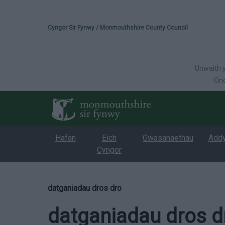
Please select your 
Cyngor Sir Fynwy / Monmouthshire County Council
Unwaith y
Onc
Hafan
Eich
Gwasanaethau
Add
Cyngor
datganiadau dros dro
datganiadau dros d