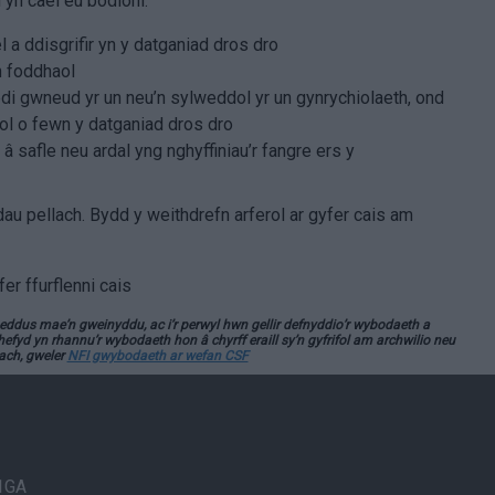
yn cael eu bodloni:
 a ddisgrifir yn y datganiad dros dro
n foddhaol
edi gwneud yr un neu’n sylweddol yr un gynrychiolaeth, ond
l o fewn y datganiad dros dro
safle neu ardal yng nghyffiniau’r fangre ers y
au pellach. Bydd y weithdrefn arferol ar gyfer cais am
fer ffurflenni cais
ddus mae’n gweinyddu, ac i’r perwyl hwn gellir defnyddio’r wybodaeth a
efyd yn rhannu’r wybodaeth hon â chyrff eraill sy’n gyfrifol am archwilio neu
ach, gweler
NFI gwybodaeth ar wefan CSF
 1GA