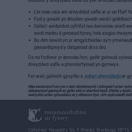
Bodlonir y drwydded safle os ywr amodau canlynol 
Lle mae cais am drwydded safle ar yr un ffurf fel
Fod y gwaith yn Atodlen gwaith wedi’i gwblhau’
Gallai’r awdurdod cyfrifol neu bersonau eraill w
wedi methu â gwneud hynny, heb esgus rhesymo
Bu dim newid yn yr amgylchiadau sy’n ymwneud â 
gwnaethpwyd y datganiad dros dro.
Os na fodlonir yr amodau hyn, gellir gwneud sylwad
drwydded safle a phenderfyniad yn gymwys.
Fel arall, gallwch gysylltu â
Adran drwyddedu
ar gy
Mae awdurdod hwn yw o dan ddyletswydd i ddiogelu’r arian cyhoe
ddarparwyd gennych ar gyfer atal a chanfod twyll. Efallai y bydd h
weinyddu arian cyhoeddus at y dibenion hyn. Am wybodaeth bell
Cyfeiriad: Neuadd y Sir, Y Rhadyr, Brynbuga, NP15