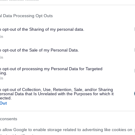
ogle consent section.
â cheisiadau yn gyflym a hefyd yn caniatáu i chi wybod yn
.
l Data Processing Opt Outs
ffi am y cais yw £315 ac mae tâl ychwanegol i hysbysebu’r
o opt-out of the Sharing of my personal data.
In
o opt-out of the Sale of my Personal Data.
 cynnal gweithgareddau trwyddedadwy unwaith y cwblheir
In
 ‘drwydded safle’ hyd yn oed cyn y safle adeiladu,
no, ddatganiad dros dro. I wneud cais am drwydded safle
to opt-out of processing my Personal Data for Targeted
ing.
 ac yn gallu darparu amserlen gweithredu cyflawn. Os na
In
w ymlaen â datganiad dros dro.
o opt-out of Collection, Use, Retention, Sale, and/or Sharing
oes rhywun yn
ersonal Data that Is Unrelated with the Purposes for which it
lected.
Out
niad dros dro?
consents
 datganiad dros dro rhaid cynnal gwrandawiad gan is-
o allow Google to enable storage related to advertising like cookies on