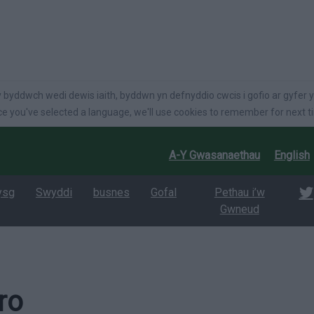
language
 byddwch wedi dewis iaith, byddwn yn defnyddio cwcis i gofio ar gyfer y
e you've selected a language, we'll use cookies to remember for next t
A-Y Gwasanaethau
English
ysg
Swyddi
busnes
Gofal
Pethau i’w
Gwneud
ro