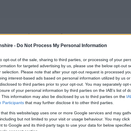
yn addas ar gyfer trwydded safle yn ddiweddarach. Gall hyn
ael newid sylweddol.
shire -
Do Not Process My Personal Information
s am ddatganiad dros
to opt-out of the sale, sharing to third parties, or processing of your per
formation for targeted advertising by us, please use the below opt-out s
r selection. Please note that after your opt-out request is processed y
eing interest-based ads based on personal information utilized by us or
 yw fod yn osgoi sefyllfa lle buddsoddir swm mawr o arian
disclosed to third parties prior to your opt-out. You may separately opt-
yfer gweithgareddau trwyddedadwy. Yna, i ddod o hyd y
losure of your personal information by third parties on the IAB’s list of
. This information may also be disclosed by us to third parties on the
IA
amodau a osodwyd yn afresymol felly bod y busnes ddim yn
Participants
that may further disclose it to other third parties.
 that this website/app uses one or more Google services and may gath
datganiad dros dro
including but not limited to your visit or usage behaviour. You may click 
 to Google and its third-party tags to use your data for below specifi