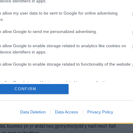
evice identifiers in apps.
d datganiad dros dro. Caiff roi datganiad gydag arwydd y
o allow my user data to be sent to Google for online advertising
ithgareddau a gwahardd pan fydd cais am drwydded safle.
s.
aid i ni:
to allow Google to send me personalized advertising.
ai hyn yn dangos unrhyw gamau y byddai angen eu cymryd
 o ganlyniad i sylwadau a wnaed yn y datganiad dros dro.
o allow Google to enable storage related to analytics like cookies on
 wedi wneud sylwadau a hefyd i Brif Swyddog Heddlu yn
evice identifiers in apps.
o allow Google to enable storage related to functionality of the website
 ar ôl cwblhau’r gwaith
o allow Google to enable storage related to personalization.
CONFIRM
o allow Google to enable storage related to security, including
rwydded safle
yn y ffordd arferol cyn cyflawni unrhyw
cation functionality and fraud prevention, and other user protection.
Data Deletion
Data Access
Privacy Policy
u gan gyfrifol awdurdodau a phartïon ni fydd yn dderbyniol.
l, busnes yn yr ardal neu gynrychiolydd y naill neu’r llall.