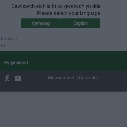
Dewiswch eich iaith os gwelwch yn dda
Please select your language
Cymraeg
English
 tro nesaf
ime.
Hygyrchedd
Mewngofnodi
|
Gofrestru