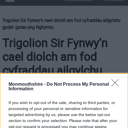
Trigolion Sir Fynwy’n cael diolch am fod cyfraddau ailgylchu
gyda’r gorau yng Nghymru
Trigolion Sir Fynwy’n
cael diolch am fod
cyfraddau ailgylchu
gyda’r gorau yng
Monmouthshire -
Do Not Process My Personal
Information
Nghymru
If you wish to opt-out of the sale, sharing to third parties, or
processing of your personal or sensitive information for
targeted advertising by us, please use the below opt-out
Mae Cyngor Sir Fynwy yn diolch i drigolion, grwpiau
section to confirm your selection. Please note that after your
cymunedol a busnesau lleol ar ôl i’r sir barhau i fod yn uchel
opt-out request is processed you may continue seeing