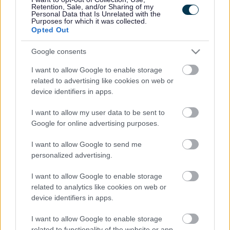
Retention, Sale, and/or Sharing of my
Diolch i bawb sy’n cymryd yr amser i ddidoli eu gwastraff
Personal Data that Is Unrelated with the
Purposes for which it was collected.
ailgylchu a bwyd, ac i’r staff a’r partneriaid lleol sy’n helpu i’w
Opted Out
wneud yn bosibl. Mae’r camau pob dydd hynny wir yn cyfrif, ac
maen nhw’n ein helpu i ddiogelu ein hamgylchedd ar gyfer y
Google consents
dyfodol.”
I want to allow Google to enable storage
Mae ailgylchu’n helpu i leihau llygredd, lleihau faint o wastraff
related to advertising like cookies on web or
device identifiers in apps.
sy’n cael ei anfon i safleoedd tirlenwi (un o brif ffynonellau
allyriadau carbon), ac yn arbed ynni a deunyddiau crai, gan
I want to allow my user data to be sent to
helpu i amddiffyn lleoedd lleol yr ydym i gyd yn poeni
Google for online advertising purposes.
amdanynt.
I want to allow Google to send me
Mae perfformiad ailgylchu yng Nghymru wedi gwella’n
personalized advertising.
ddramatig o ryw 5% o’r gwastraff yn cael ei ailddefnyddio, ei
ailgylchu neu ei gompostio ar ddiwedd y 1990au i dros 68%
I want to allow Google to enable storage
yn 2024-25, gan ddangos sy’n bosibl pan fydd cymunedau,
related to analytics like cookies on web or
device identifiers in apps.
cynghorau a busnesau yn gweithio gyda’i gilydd.
I want to allow Google to enable storage
Cafodd y cyngor ei gydnabod hefyd yn ddiweddar yng
related to functionality of the website or app.