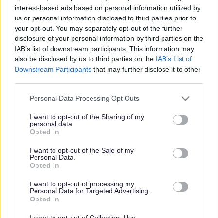
interest-based ads based on personal information utilized by
gyda chyfraddau ailgylchu.
us or personal information disclosed to third parties prior to
your opt-out. You may separately opt-out of the further
Mae’r data diweddaraf sydd wedi’i gadarnhau a’i archwilio yn
disclosure of your personal information by third parties on the
dangos bod Sir Fynwy wedi ailgylchu 72.3% o’r gwastraff a
IAB’s list of downstream participants. This information may
gasglwyd yn 2024-5, ychydig y tu ôl i Sir Benfro ar 73.5%.
also be disclosed by us to third parties on the
IAB’s List of
Mae’r cyfansymiau presennol yn dangos Sir Fynwy yn symud
Downstream Participants
that may further disclose it to other
i’r safle cyntaf.
third parties.
Gyda Chymru’n cael ei chydnabod fel yr ail wlad orau yn y byd
Please note that this website/app uses one or more Google
Personal Data Processing Opt Outs
ar gyfer ailgylchu, mae’r cyngor yn tynnu sylw at yr ymdrech
services and may gather and store information including but
not limited to your visit or usage behaviour. You may click to
I want to opt-out of the Sharing of my
gymunedol y tu ôl i’r canlyniad, o aelwydydd sy’n didoli’n
personal data.
grant or deny consent to Google and its third-party tags to
ofalus gartref i wirfoddolwyr a sefydliadau cymunedol sy’n
Opted In
use your data for below specified purposes in below Google
cefnogi ailddefnyddio a rhannu, a chriwiau rheng flaen yn
consent section.
I want to opt-out of the Sale of my
casglu deunyddiau bob wythnos.
Personal Data.
Opted In
Dywedodd y Cyng. Catrin Maby, Aelod Cabinet Cyngor Sir
I want to opt-out of processing my
Fynwy dros Newid yn yr Hinsawdd a’r Amgylchedd: “Mae hwn
Personal Data for Targeted Advertising.
yn llwyddiant gwych i Sir Fynwy, ac yn un sy’n perthyn i’n
Opted In
cymunedau.
I want to opt-out of Collection, Use,