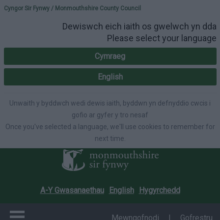
Please select your lang
Cyngor Sir Fynwy / Monmouthshire County Council
Dewiswch eich iaith os gwelwch yn dda
Please select your language
Cymraeg
English
Unwaith y byddwch wedi dewis iaith, byddwn yn defnyddio cwcis i
gofio ar gyfer y tro nesaf
Once you've selected a language, we'll use cookies to remember for
next time.
A-Y Gwasanaethau
English
Hygyrchedd
Mewngofnodi
|
Gofrestru