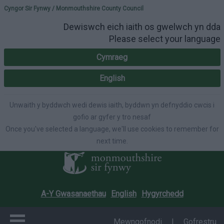
Please select your lang
Cyngor Sir Fynwy / Monmouthshire County Council
Dewiswch eich iaith os gwelwch yn dda
Please select your language
Cymraeg
English
Unwaith y byddwch wedi dewis iaith, byddwn yn defnyddio cwcis i
gofio ar gyfer y tro nesaf
Once you've selected a language, we'll use cookies to remember for
next time.
A-Y Gwasanaethau
English
Hygyrchedd
Mewngofnodi
|
Gofrestru