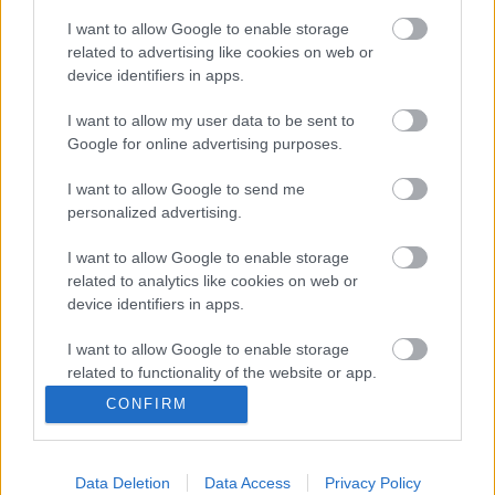
yn y coetir, ar eiddo Mr Manson.
I want to allow Google to enable storage
related to advertising like cookies on web or
Fe fu arbenigwr milfeddygol yn edrych ar dystiolaeth
device identifiers in apps.
ffotograffig ac yn ddiweddarach yn archwilio’r
gweddillion. Chwaraeodd Redwings, elusen lles ceffylau
I want to allow my user data to be sent to
fwyaf y DU, ran allweddol wrth sicrhau bod modd cymryd
Google for online advertising purposes.
camau ffurfiol.
I want to allow Google to send me
personalized advertising.
Cafwyd Mr Manson yn euog o drosedd o dan Adran 9 Deddf
Lles Anifeiliaid 2006 a chafodd ddedfryd o 18 wythnos yn y
I want to allow Google to enable storage
carchar. Ar ben hynny, cyflwynodd y Llys Ynadon Orchymyn
related to analytics like cookies on web or
Anghymhwyso Anifeiliaid am Gyfnod Amhenodol o dan Adran
device identifiers in apps.
34 Deddf Lles Anifeiliaid 2006, gan wahardd Mr Manson rhag
berchen ar anifeiliaid, eu cadw neu fod yn gysylltiedig â gofalu
I want to allow Google to enable storage
related to functionality of the website or app.
amdanynt neu eu cludo, ac eithrio cŵn. Dyfarnwyd costau o
£13,913.30 i’r erlyniad.
CONFIRM
I want to allow Google to enable storage
related to personalization.
Mae’r achos hwn yn tynnu sylw at bwysigrwydd bod ar ein
gwyliadwriaeth a gweithredu’n gyflym wrth amddiffyn lles
Data Deletion
Data Access
Privacy Policy
I want to allow Google to enable storage