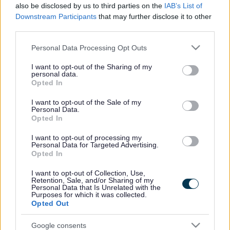
also be disclosed by us to third parties on the
IAB’s List of
anifeiliaid, a arweiniodd at farwolaeth merlyn ifanc.
Downstream Participants
that may further disclose it to other
third parties.
Yn dilyn adroddiad gan aelodau o’r cyhoedd am ferlyn a
ddarganfuwyd wedi’i glymu heb fynediad at ddŵr na chysgod
Please note that this website/app uses one or more Google
Personal Data Processing Opt Outs
yn Nhyndyrn, Sir Fynwy, disgrifiodd y tystion y merlyn fel un
services and may gather and store information including but
tenau dros ben a dywedwyd ei fod yn crynu.
not limited to your visit or usage behaviour. You may click to
I want to opt-out of the Sharing of my
personal data.
grant or deny consent to Google and its third-party tags to
Opted In
Aeth swyddogion Cyngor Sir Fynwy i’r safle i ymchwilio a
use your data for below specified purposes in below Google
consent section.
darganfod Mr Manson gyda’r merlyn a oedd yn dioddef yn
I want to opt-out of the Sale of my
Personal Data.
ddifrifol o ddiffyg maeth. Er gwaethaf ymdrechion i
Opted In
ymgysylltu ag ef ac asesu cyflwr yr anifail, rhwystrodd Mr
Manson y swyddogion a gwrthododd gydweithredu.
I want to opt-out of processing my
Personal Data for Targeted Advertising.
Opted In
Rhoddwyd gwarant er mwyn atafaelu’r merlyn, a gwnaed hynny
ar 19 Hydref 2023 mewn cydweithrediad â Heddlu Gwent.
I want to opt-out of Collection, Use,
Retention, Sale, and/or Sharing of my
Personal Data that Is Unrelated with the
Ar ôl ymchwilio, penderfynwyd nad oedd y tir yn addas ar
Purposes for which it was collected.
gyfer cadw anifeiliaid. Nid oedd digon o gysgod na mynediad
Opted Out
at ddŵr, ac roedd yr ardaloedd pori yn gyfyngedig. Yn ogystal
Google consents
â hyn, darganfuwyd carcas wedi pydru, wedi’i guddio’n rhannol