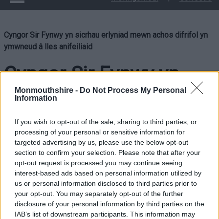
Cyngor Sir Fynwy yn sicrhau erlyniad mewn achos difrifol yn
ymwneud â lles anifeiliaid
Cyngor Sir Fynwy yn
sicrhau erlyniad mewn
Monmouthshire -
Do Not Process My Personal
Information
achos difrifol yn
If you wish to opt-out of the sale, sharing to third parties, or
processing of your personal or sensitive information for
ymwneud â lles
targeted advertising by us, please use the below opt-out
section to confirm your selection. Please note that after your
anifeiliaid
opt-out request is processed you may continue seeing
interest-based ads based on personal information utilized by
us or personal information disclosed to third parties prior to
your opt-out. You may separately opt-out of the further
disclosure of your personal information by third parties on the
Mae Cyngor Sir Fynwy wedi erlyn Anthony Manson yn
IAB’s list of downstream participants. This information may
llwyddiannus, yn dilyn achos gofidus dros ben o esgeuluso