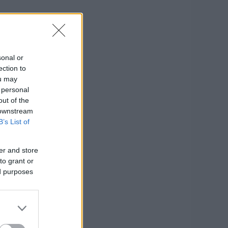
sonal or
ection to
ou may
 personal
out of the
 downstream
B’s List of
er and store
to grant or
ed purposes