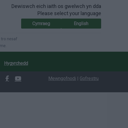
Dewiswch eich iaith os gwelwch yn dda
Please select your language
Cymraeg
English
 tro nesaf
ime.
Hygyrchedd
Mewngofnodi
|
Gofrestru