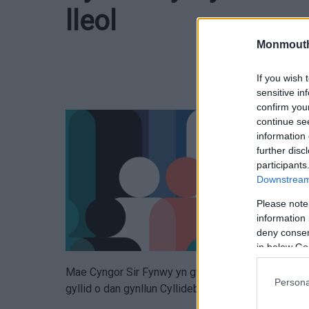
lleol
Monmouth
If you wish 
sensitive in
confirm you
continue se
information 
further disc
participants
Downstream 
Please note
information 
deny consent
in below Go
Mae Cyngor Sir Fynwy yn gwahodd aelodau o’r gy
Persona
gyllid o dan gynllun Cyllideb y Gymuned.