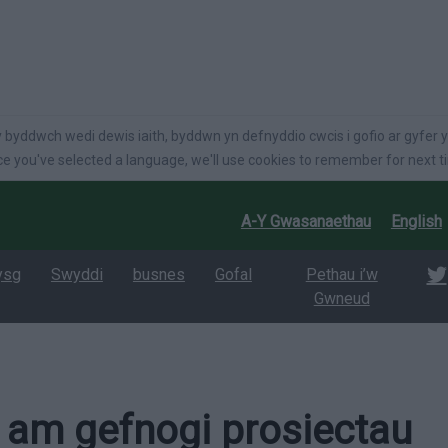
language
 byddwch wedi dewis iaith, byddwn yn defnyddio cwcis i gofio ar gyfer y
e you've selected a language, we'll use cookies to remember for next t
A-Y Gwasanaethau
English
ysg
Swyddi
busnes
Gofal
Pethau i’w
Gwneud
 am gefnogi prosiectau