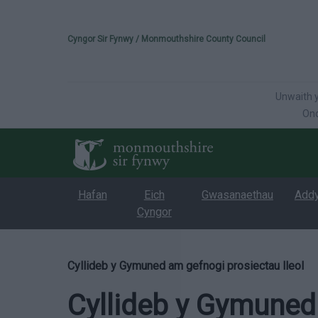
Please select your 
Cyngor Sir Fynwy / Monmouthshire County Council
Unwaith y
Onc
Hafan
Eich
Gwasanaethau
Add
Cyngor
Cyllideb y Gymuned am gefnogi prosiectau lleol
Cyllideb y Gymuned