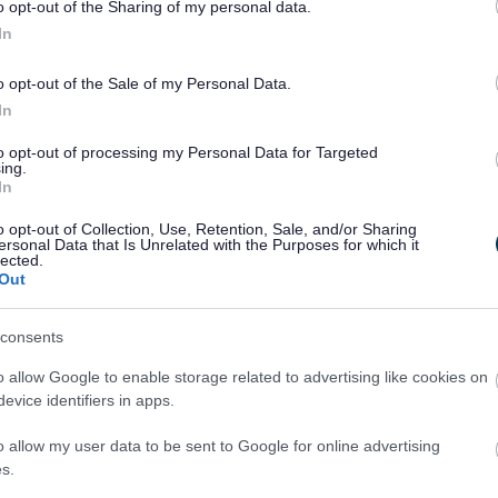
o opt-out of the Sharing of my personal data.
d cyfalaf gan Lywodraeth y DU trwy Gronfa Ffyniant
In
lunio’n benodol i gefnogi prosiectau bach, lleol sy’n gallu
o opt-out of the Sale of my Personal Data.
rhannu eu syniadau ar gyfer gwella’u hardaloedd a chymryd
In
to opt-out of processing my Personal Data for Targeted
ing.
r ar Sgwrsio Am Sir Fynwy, a bydd copïau papur o’r ffurflen
In
d y Cyngor. Bydd y broses ymgeisio ar agor rhwng 1
o opt-out of Collection, Use, Retention, Sale, and/or Sharing
tu ag ymgeiswyr llwyddiannus ar ôl 1 Rhagfyr 2025 i
ersonal Data that Is Unrelated with the Purposes for which it
lected.
Out
 prosiectau arfaethedig: wella’r amgylchedd, llesiant neu
bawb; a gallu cael eu cyflawni erbyn 31 Mawrth 2026.
consents
doli yn barod, er y gall weithio ochr yn ochr â nhw.
o allow Google to enable storage related to advertising like cookies on
evice identifiers in apps.
binet dros Gydraddoldeb ac Ymgysylltu: “Dyma gyfle gwych
. Efallai eich bod chi am greu gardd gymunedol newydd,
o allow my user data to be sent to Google for online advertising
i angen penodol. Beth bynnag yw’ch syniad, rydyn ni am i
s.
 Rwy’n annog unrhyw un sydd â syniad ar gyfer prosiect