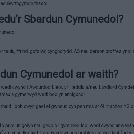
iad Gwrthgymdeithasol.
redu’r Sbardun Cymunedol?
munedol:
o’r teulu, ffrind, gofalwr, cynghorydd, AS neu berson proffesiynol 
bardun Cymunedol ar waith?
h wedi cwyno i Awdurdod Lleol, yr Heddlu a/neu Landlord Cymdei
camau a gymerwyd wedi bod yn annigonol.
 rhaid i bob cwyn gael ei gwneud cyn pen mis ar ôl i’r achos YG d
n fo pum unigolyn neu grŵp o’r gymuned leol wedi cwyno ar wahân
af am yr un lleoliad, tramgwyddwr neu broblem, a chredant fod 