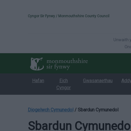
Please select your 
Cyngor Sir Fynwy / Monmouthshire County Council
Unwaith y
Onc
Hafan
Eich
Gwasanaethau
Add
Cyngor
Diogelwch Cymunedol
/
Sbardun Cymunedol
Sbardun Cymunedo