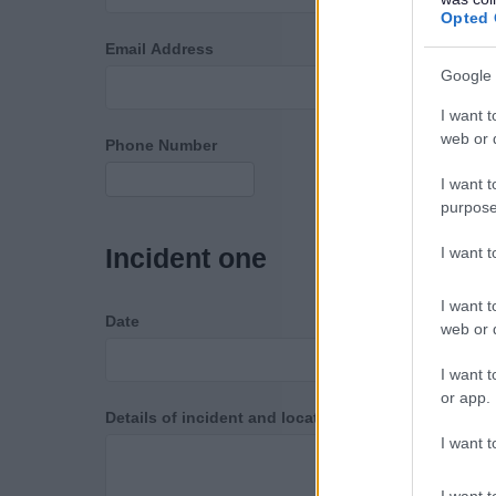
Opted 
Email Address
Google 
I want t
web or d
Phone Number
I want t
purpose
Incident one
I want 
I want t
Date
web or d
I want t
or app.
Details of incident and location
I want t
I want t