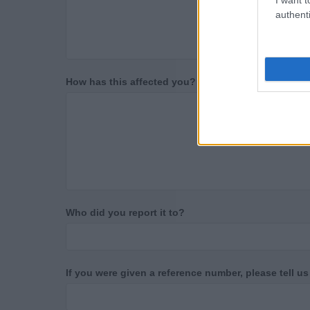
authenti
How has this affected you?
Who did you report it to?
If you were given a reference number, please tell us