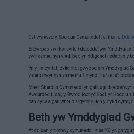
Cyflwynwyd y Sbardun Cymunedol fel rhan o
Ddedd
Ei bwrpas yw rhoi cyfle i ddioddefwyr Ymddygiad G
yw’r camau hyn wedi bod yn ddigonol i ddatrys y b
Yn y lle cyntaf, dylid rhoi gwybod am Ymddygiad G
y darparwyr hyn yn methu â mynd i’r afael â’r brob
Mae’r Sbardun Cymunedol yn galluogi dioddefwyr 
Awdurdod Lleol, y Bwrdd Iechyd lleol, yr Heddlu a
dan sylw a gall wneud argymhellion y dylid cymryd
Beth yw Ymddygiad Gw
At ddiben y trothwy cymunedol, mae YG yn golygu 