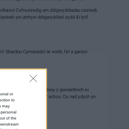
mdeithasol Cofrestredig am ddigwyddiadau casineb
asineb yw unrhyw ddigwyddiad sydd â’i brif
’r Sbardun Cymunedol ar waith, fel a ganlyn:
aethoch ei adrodd, ac i bwy y gwnaethoch ei
sonal or
ael ar adeg adrodd am yr achos. Os nad ydych yn
ection to
ou may
 personal
out of the
 downstream