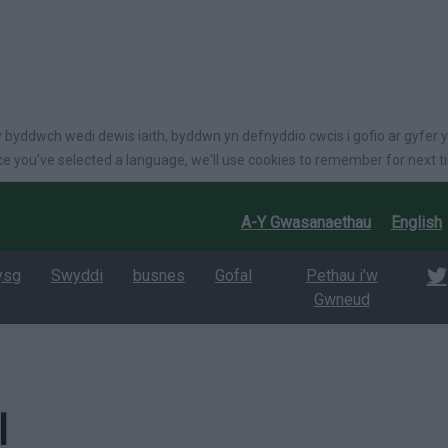
language
 byddwch wedi dewis iaith, byddwn yn defnyddio cwcis i gofio ar gyfer y
e you've selected a language, we'll use cookies to remember for next t
A-Y Gwasanaethau
English
ysg
Swyddi
busnes
Gofal
Pethau i’w
Gwneud
l