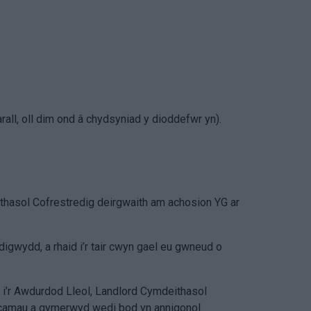
arall, oll dim ond â chydsyniad y dioddefwr yn).
thasol Cofrestredig deirgwaith am achosion YG ar
digwydd, a rhaid i’r tair cwyn gael eu gwneud o
 i’r Awdurdod Lleol, Landlord Cymdeithasol
y camau a gymerwyd wedi bod yn annigonol.