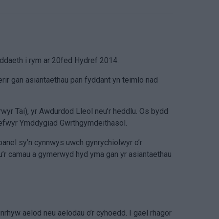
ddaeth i rym ar 20fed Hydref 2014.
ir gan asiantaethau pan fyddant yn teimlo nad
wyr Tai), yr Awdurdod Lleol neu’r heddlu. Os bydd
ioddefwyr Ymddygiad Gwrthgymdeithasol.
anel sy’n cynnwys uwch gynrychiolwyr o’r
gu’r camau a gymerwyd hyd yma gan yr asiantaethau
rhyw aelod neu aelodau o’r cyhoedd. I gael rhagor