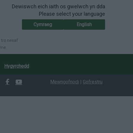
Dewiswch eich iaith os gwelwch yn dda
Please select your language
Cymraeg
English
 tro nesaf
ime.
Hygyrchedd
Mewngofnodi
|
Gofrestru