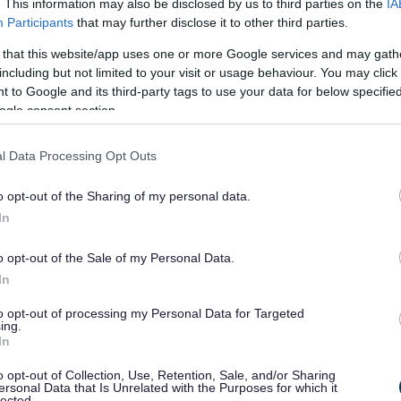
. This information may also be disclosed by us to third parties on the
IA
 cydnabod yn cael ei anfon gan y Swyddog Diogelwch Cymunedol 
Participants
that may further disclose it to other third parties.
ith i dderbyn y cais.
 that this website/app uses one or more Google services and may gath
i fod yn cyrraedd y trothwy a nodir yn y Ddeddf, a byddwch yn 
including but not limited to your visit or usage behaviour. You may click 
cais sy’n bodloni’r gofyniad trothwy, bydd Panel Adolygu Achosio
 to Google and its third-party tags to use your data for below specifi
ith i dderbyn y cais.
ogle consent section.
l Data Processing Opt Outs
o opt-out of the Sharing of my personal data.
In
o opt-out of the Sale of my Personal Data.
In
to opt-out of processing my Personal Data for Targeted
ing.
In
o opt-out of Collection, Use, Retention, Sale, and/or Sharing
ersonal Data that Is Unrelated with the Purposes for which it
lected.