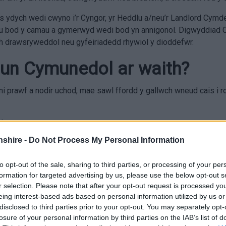
 os ydych wedi cwyno i’r Cyngor, yr Heddlu a/neu’r Landlord Cy
du bod y camau a gymerwyd wedi bod yn annigonol. Digwyddiad C
aeth drawsryweddol neu gyfeiriadedd rhywiol y dioddefwr.
ardun Cymunedol ar waith?
i prawf a nodir uchod, mae sawl ffordd y gallwch wneud cais i roi
uk
wy, Neuadd Y Sir, Y Rhadyr, Brynbuga, Sir Fynwy, NP15 1GA
shire -
Do Not Process My Personal Information
 y digwyddodd y digwyddiad, beth ddigwyddodd, y dyddiad y gwn
to opt-out of the sale, sharing to third parties, or processing of your per
 siarad â hwy ac unrhyw rifau cyfeirnod y gallech fod wedi’u c
formation for targeted advertising by us, please use the below opt-out s
chi er mwyn symud ymlaen gyda’ch cais.
r selection. Please note that after your opt-out request is processed y
eing interest-based ads based on personal information utilized by us or
disclosed to third parties prior to your opt-out. You may separately opt-
losure of your personal information by third parties on the IAB’s list of