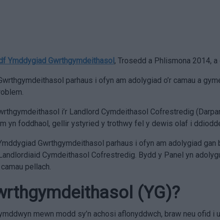
f Ymddygiad Gwrthgymdeithasol
, Trosedd a Phlismona 2014, a 
wrthgymdeithasol parhaus i ofyn am adolygiad o’r camau a gymer
roblem.
wrthgymdeithasol i’r Landlord Cymdeithasol Cofrestredig (Darpar
lem yn foddhaol, gellir ystyried y trothwy fel y dewis olaf i dd
Ymddygiad Gwrthgymdeithasol parhaus i ofyn am adolygiad gan b
 Landlordiaid Cymdeithasol Cofrestredig. Bydd y Panel yn adoly
 camau pellach.
rthgymdeithasol (YG)?
ymddwyn mewn modd sy’n achosi aflonyddwch, braw neu ofid i un