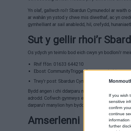
Yn olaf, gallwch roi’r Sbardun Cymunedol ar waith
ar wahân yn ystod y chwe mis diwethaf, ac yn cre
gymhelliant ar sail anabledd, hil, crefydd, hunani
Sut y gellir rhoi’r Sb
Os ydych yn teimlo bod eich cwyn yn bodloni’r mein
Rhif ffôn: 01633 644210
Ebost: CommunityTrigger@monmouthshire.gov.
Trwy’r post: Sbardun Cymunedol, Cyngor Sir Fyn
Monmouth
Bydd angen i chi ddarparu manylion ynghylch pryd
If you wish 
adrodd. Cofiwch gynnwys enwau’r bobl y gwnaethoch
sensitive in
darparu’r manylion hyn bydd angen i ni gysylltu â 
confirm you
continue se
Amserlenni
information 
further disc