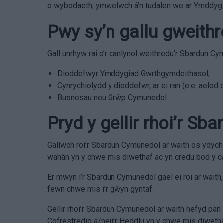
o wybodaeth, ymwelwch â’n tudalen we ar Ymddyg
Pwy sy’n gallu gweith
Gall unrhyw rai o’r canlynol weithredu’r Sbardun Cy
Dioddefwyr Ymddygiad Gwrthgymdeithasol,
Cynrychiolydd y dioddefwr, ar ei ran (e.e. aelod 
Busnesau neu Grŵp Cymunedol
Pryd y gellir rhoi’r S
Gallwch roi’r Sbardun Cymunedol ar waith os ydyc
wahân yn y chwe mis diwethaf ac yn credu bod y 
Er mwyn i’r Sbardun Cymunedol gael ei roi ar waith,
fewn chwe mis i’r gŵyn gyntaf.
Gellir rhoi’r Sbardun Cymunedol ar waith hefyd pa
Cofrestredig a/neu’r Heddlu yn y chwe mis diweth