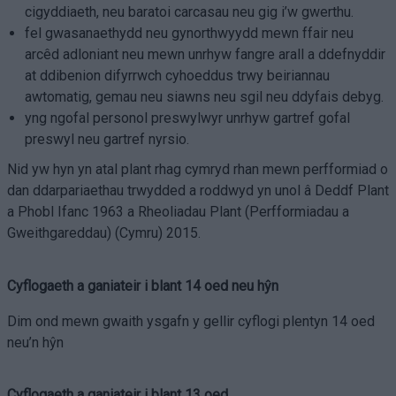
cigyddiaeth, neu baratoi carcasau neu gig i’w gwerthu.
fel gwasanaethydd neu gynorthwyydd mewn ffair neu
arcêd adloniant neu mewn unrhyw fangre arall a ddefnyddir
at ddibenion difyrrwch cyhoeddus trwy beiriannau
awtomatig, gemau neu siawns neu sgil neu ddyfais debyg.
yng ngofal personol preswylwyr unrhyw gartref gofal
preswyl neu gartref nyrsio.
Nid yw hyn yn atal plant rhag cymryd rhan mewn perfformiad o
dan ddarpariaethau trwydded a roddwyd yn unol â Deddf Plant
a Phobl Ifanc 1963 a Rheoliadau Plant (Perfformiadau a
Gweithgareddau) (Cymru) 2015.
Cyflogaeth a ganiateir i blant 14 oed neu hŷn
Dim ond mewn gwaith ysgafn y gellir cyflogi plentyn 14 oed
neu’n hŷn
Cyflogaeth a ganiateir i blant 13 oed