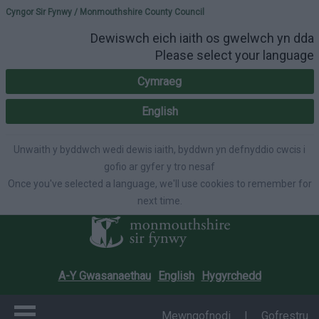
Please select your lang
Cyngor Sir Fynwy / Monmouthshire County Council
Dewiswch eich iaith os gwelwch yn dda
Please select your language
Cymraeg
English
Unwaith y byddwch wedi dewis iaith, byddwn yn defnyddio cwcis i
gofio ar gyfer y tro nesaf
Once you've selected a language, we'll use cookies to remember for
next time.
A-Y Gwasanaethau
English
Hygyrchedd
Mewngofnodi
|
Gofrestru