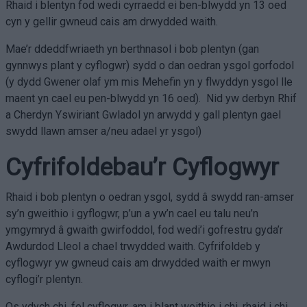
Rhaid i blentyn fod wedi cyrraedd ei ben-blwydd yn 13 oed
cyn y gellir gwneud cais am drwydded waith.
Mae’r ddeddfwriaeth yn berthnasol i bob plentyn (gan
gynnwys plant y cyflogwr) sydd o dan oedran ysgol gorfodol
(y dydd Gwener olaf ym mis Mehefin yn y flwyddyn ysgol lle
maent yn cael eu pen-blwydd yn 16 oed). Nid yw derbyn Rhif
a Cherdyn Yswiriant Gwladol yn arwydd y gall plentyn gael
swydd llawn amser a/neu adael yr ysgol)
Cyfrifoldebau’r Cyflogwyr
Rhaid i bob plentyn o oedran ysgol, sydd â swydd ran-amser
sy’n gweithio i gyflogwr, p’un a yw’n cael eu talu neu’n
ymgymryd â gwaith gwirfoddol, fod wedi’i gofrestru gyda’r
Awdurdod Lleol a chael trwydded waith. Cyfrifoldeb y
cyflogwyr yw gwneud cais am drwydded waith er mwyn
cyflogi’r plentyn.
Os ydych chi, fel cyflogwr, am i blant weithio i chi, rhaid i chi