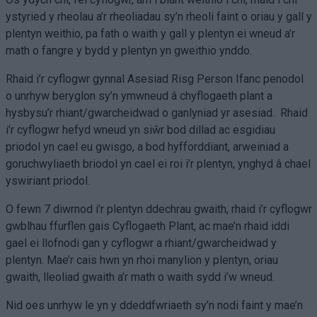
ystyried y rheolau a’r rheoliadau sy’n rheoli faint o oriau y gall y
plentyn weithio, pa fath o waith y gall y plentyn ei wneud a’r
math o fangre y bydd y plentyn yn gweithio ynddo.
Rhaid i’r cyflogwr gynnal Asesiad Risg Person Ifanc penodol
o unrhyw beryglon sy’n ymwneud â chyflogaeth plant a
hysbysu’r rhiant/gwarcheidwad o ganlyniad yr asesiad. Rhaid
i’r cyflogwr hefyd wneud yn siŵr bod dillad ac esgidiau
priodol yn cael eu gwisgo, a bod hyfforddiant, arweiniad a
goruchwyliaeth briodol yn cael ei roi i’r plentyn, ynghyd â chael
yswiriant priodol.
O fewn 7 diwrnod i’r plentyn ddechrau gwaith, rhaid i’r cyflogwr
gwblhau ffurflen gais Cyflogaeth Plant, ac mae’n rhaid iddi
gael ei llofnodi gan y cyflogwr a rhiant/gwarcheidwad y
plentyn. Mae’r cais hwn yn rhoi manylion y plentyn, oriau
gwaith, lleoliad gwaith a’r math o waith sydd i’w wneud.
Nid oes unrhyw le yn y ddeddfwriaeth sy’n nodi faint y mae’n