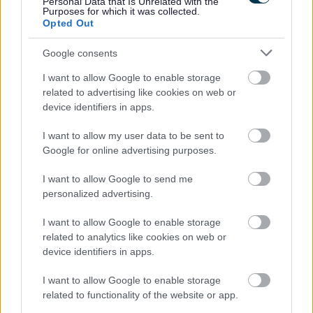
35 awr yr wythnos yn ystod gwyliau’r ysgol
Personal Data that Is Unrelated with the
Purposes for which it was collected.
Rhaid i blentyn sy’n gweithio am 4 awr gael seibiant o 1
Opted Out
awr o leiaf
Rhaid i blentyn gael o leiaf 2 wythnos olynol o wyliau yn y
Google consents
flwyddyn
I want to allow Google to enable storage
Dim ond rhai o’r rheolau a’r rheoliadau sy’n ymwneud â
related to advertising like cookies on web or
device identifiers in apps.
chyflogaeth plant yw’r uchod, ac rydych chi, fel cyflogwr, yn
gyfrifol am sicrhau eich bod yn gwbl ymwybodol o’r
I want to allow my user data to be sent to
Ddeddfwriaeth Cyflogaeth Plant a bod unrhyw blentyn yn eich
Google for online advertising purposes.
cyflogaeth yn cael ei gyflogi’n gyfreithlon.
I want to allow Google to send me
Cyflogaeth Waharddedig i
personalized advertising.
Blant
I want to allow Google to enable storage
related to analytics like cookies on web or
device identifiers in apps.
Ni ellir cyflogi plentyn o unrhyw oedran
:
I want to allow Google to enable storage
mewn sinema, theatr, disgo, neuadd ddawns neu glwb nos,
related to functionality of the website or app.
ac eithrio mewn cysylltiad â pherfformiad a roddir yn gyfan