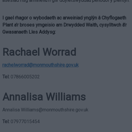
asesiad risg amlinellu’n glir ddyletswyddau penodol y plentyn.
I gael rhagor o wybodaeth ac arweiniad ynglŷn â Chyflogaeth
Plant a’r broses ymgeisio am Drwydded Waith, cysylltwch â’r
Gwasanaeth Lles Addysg:
Rachael Worrad
rachelworrad@monmouthshire.gov.uk
Tel:
07866005202
Annalisa Williams
Annalisa Williams@monmouthshire.gov.uk
Tel:
07977015454