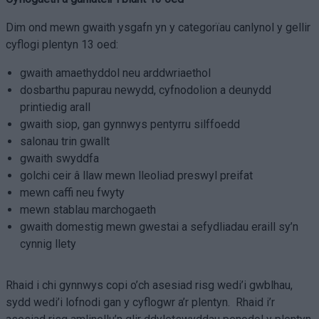
Dim ond mewn gwaith ysgafn yn y categorïau canlynol y gellir
cyflogi plentyn 13 oed:
gwaith amaethyddol neu arddwriaethol
dosbarthu papurau newydd, cyfnodolion a deunydd
printiedig arall
gwaith siop, gan gynnwys pentyrru silffoedd
salonau trin gwallt
gwaith swyddfa
golchi ceir â llaw mewn lleoliad preswyl preifat
mewn caffi neu fwyty
mewn stablau marchogaeth
gwaith domestig mewn gwestai a sefydliadau eraill sy’n
cynnig llety
Rhaid i chi gynnwys copi o’ch asesiad risg wedi’i gwblhau,
sydd wedi’i lofnodi gan y cyflogwr a’r plentyn. Rhaid i’r