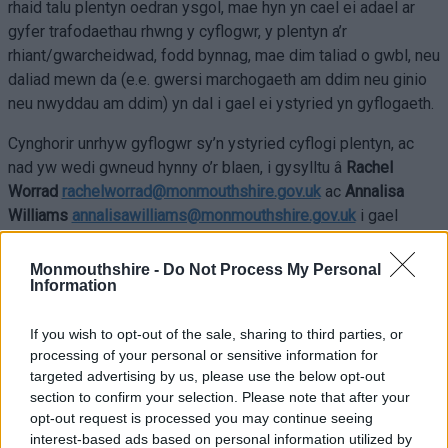
rhaid talu plentyn oedran ysgol, mae hyn yn cael ei adael ar
gyfer trafodaethau rhwng y cyflogwr, y plentyn a’r
rhiant/gwarcheidwad, fodd bynnag, mae dim taliad o gwbl, neu
daliad mewn da (e.e. gwersi marchogaeth am ddim neu ginio
neu nwyddau am ddim) yn dal i gael ei ystyried yn gyflogaeth.
Cynghorir unrhyw gyflogwr sy’n ystyried cyflogi plentyn, ac
nad yw wedi gwneud hynny o’r blaen, i gysylltu â
Rachel
Worrad
rachelworrad@monmouthshire.gov.uk
ac
Annalisa
Williams
annalisawilliams@monmouthshire.gov.uk
i gael
rhagor o wybodaeth ac arweiniad.
Monmouthshire -
Do Not Process My Personal
Ni ddylai
plentyn ymgymryd ag unrhyw sifftiau nes bod
Information
Trwydded Waith wedi’i rhoi a’i derbyn gan y plentyn a’r
cyflogwr.
If you wish to opt-out of the sale, sharing to third parties, or
processing of your personal or sensitive information for
Dylai cyflogwyr gymryd
targeted advertising by us, please use the below opt-out
section to confirm your selection. Please note that after your
sylw o’r canlynol:
opt-out request is processed you may continue seeing
interest-based ads based on personal information utilized by