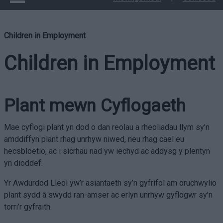
Children in Employment
Children in Employment
Plant mewn Cyflogaeth
Mae cyflogi plant yn dod o dan reolau a rheoliadau llym sy’n
amddiffyn plant rhag unrhyw niwed, neu rhag cael eu
hecsbloetio, ac i sicrhau nad yw iechyd ac addysg y plentyn
yn dioddef.
Yr Awdurdod Lleol yw’r asiantaeth sy’n gyfrifol am oruchwylio
plant sydd â swydd ran-amser ac erlyn unrhyw gyflogwr sy’n
torri’r gyfraith.