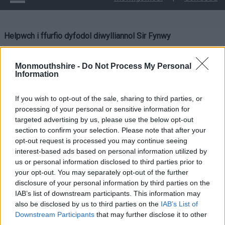
Helpwch i ffurfio dyfodol diwylliannol Sir Fynwy
Helpwch i ffurfio
Monmouthshire -
Do Not Process My Personal
Information
dyfodol diwylliannol Sir
If you wish to opt-out of the sale, sharing to third parties, or
Fynwy
processing of your personal or sensitive information for
targeted advertising by us, please use the below opt-out
section to confirm your selection. Please note that after your
opt-out request is processed you may continue seeing
Mae Cyngor Sir Fynwy newydd lansio ymgynghoriad newydd,
interest-based ads based on personal information utilized by
a fydd yn mynd tan ddydd Sul, 14 Rhagfyr 2025, o gylch thema
us or personal information disclosed to third parties prior to
your opt-out. You may separately opt-out of the further
diwylliant a gweithgareddau diwylliannol yn y sir.
disclosure of your personal information by third parties on the
IAB’s list of downstream participants. This information may
Mae ymgynghoriad Siarad am Ddiwylliant yn gofyn am eich
also be disclosed by us to third parties on the
IAB’s List of
meddyliau a’ch syniadau i helpu i lunio’r Strategaeth
Downstream Participants
that may further disclose it to other
Ddiwylliannol arfaethedig ar gyfer Sir Fynwy rhwng 2025 a