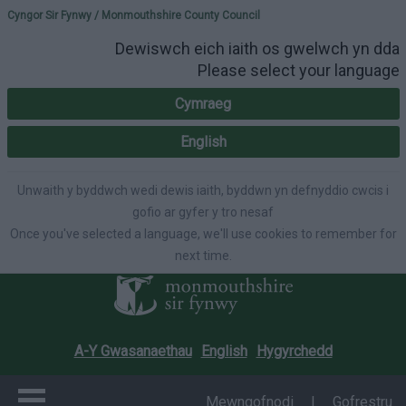
Please select your lang
Cyngor Sir Fynwy / Monmouthshire County Council
Dewiswch eich iaith os gwelwch yn dda
Please select your language
Cymraeg
English
Unwaith y byddwch wedi dewis iaith, byddwn yn defnyddio cwcis i
gofio ar gyfer y tro nesaf
Once you've selected a language, we'll use cookies to remember for
next time.
A-Y Gwasanaethau
English
Hygyrchedd
Mewngofnodi
|
Gofrestru