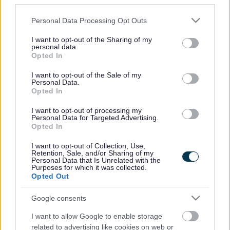
third parties.
2035.
Please note that this website/app uses one or more Google
Personal Data Processing Opt Outs
Os ydych chi’n ymwneud â gweithgareddau diwylliannol neu
services and may gather and store information including but
os oes gennych ddiddordeb mewn gweithgareddau
not limited to your visit or usage behaviour. You may click to
I want to opt-out of the Sharing of my
personal data.
diwylliannol fel celf, perfformio, drama, cerddoriaeth, crefftau,
grant or deny consent to Google and its third-party tags to
Opted In
use your data for below specified purposes in below Google
neu hanes, neu os oes gennych farn am yr hyn y dylai byd
consent section.
diwylliannol Sir Fynwy ei gwmpasu, rydym yn eich annog i
I want to opt-out of the Sale of my
Personal Data.
gymryd rhan yn yr ymgynghoriad.
Opted In
Bydd y wybodaeth y bydd yr arolwg ymgynghori yn ei chasglu
I want to opt-out of processing my
Personal Data for Targeted Advertising.
yn helpu i lunio Strategaeth Ddiwylliannol arfaethedig y cyngor
Opted In
gyda’r nod o sbarduno newid cadarnhaol ar draws y sir a
gwneud diwylliant yn fwy cynhwysol, hygyrch a gweladwy i
I want to opt-out of Collection, Use,
Retention, Sale, and/or Sharing of my
bawb yn Sir Fynwy.
Personal Data that Is Unrelated with the
Purposes for which it was collected.
Opted Out
Dywedodd y Cynghorydd Sara Burch, yr Aelod Cabinet sy’n
gyfrifol am ddiwylliant: “Mae diwylliant yn rhan annatod o’r sir
Google consents
a’i hunaniaeth. Mae’n rhoi profiadau creadigol ar y cyd lle
gallwn fynegi, dysgu a myfyrio ar ein hanes, ein lle, materion
I want to allow Google to enable storage
cymdeithasol a’n bywydau personol. Gall y profiadau hyn wella
related to advertising like cookies on web or